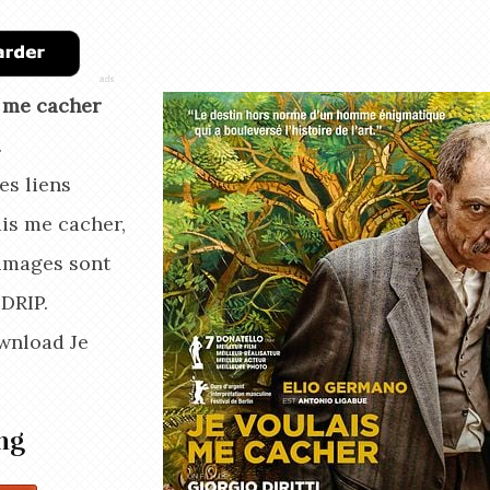
s me cacher
.
es liens
ais me cacher,
'images sont
BDRIP.
wnload Je
ng