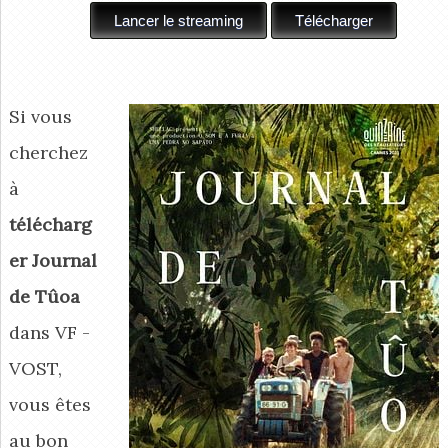
Si vous
cherchez
à
télécharg
er Journal
de Tûoa
dans VF -
VOST,
vous êtes
au bon