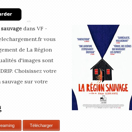
n sauvage
dans VF -
elechargement.fr vous
rgement de La Région
ualités d'images sont
BDRIP. Choisissez votre
n sauvage
sur votre
g