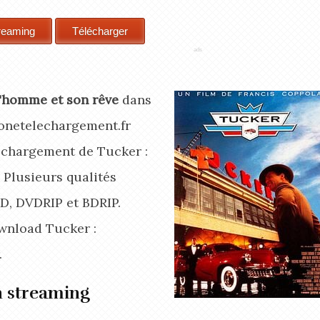
L'homme et son rêve
dans
zonetelechargement.fr
léchargement de Tucker :
 Plusieurs qualités
HD, DVDRIP et BDRIP.
wnload Tucker :
.
n streaming